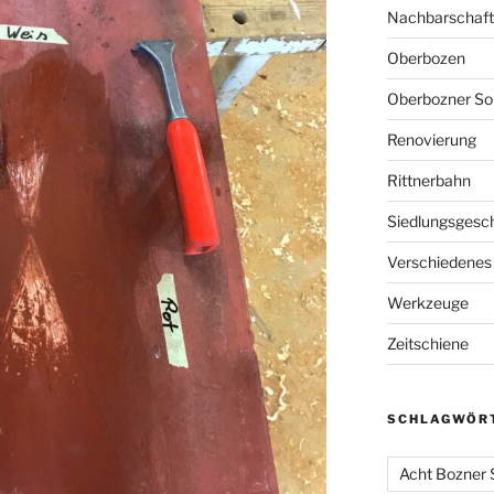
Nachbarschaft
Oberbozen
Oberbozner So
Renovierung
Rittnerbahn
Siedlungsgesc
Verschiedenes
Werkzeuge
Zeitschiene
SCHLAGWÖR
Acht Bozner 