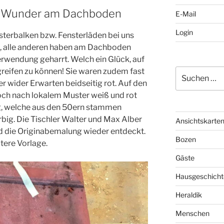
tte Wunder am Dachboden
E-Mail
Login
nsterbalken bzw. Fensterläden bei uns
t, alle anderen haben am Dachboden
erwendung geharrt. Welch ein Glück, auf
reifen zu können! Sie waren zudem fast
Suchen
nach:
ber wider Erwarten beidseitig rot. Auf den
noch nach lokalem Muster weiß und rot
ng, welche aus den 50ern stammen
ärbig. Die Tischler Walter und Max Alber
Ansichtskarte
d die Originabemalung wieder entdeckt.
Bozen
tere Vorlage.
Gäste
Hausgeschicht
Heraldik
Menschen