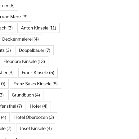
tner
(6)
n von Menz
(3)
ach
(3)
Anton Kinsele
(11)
Deckenmalerei
(4)
tz
(3)
Doppelbauer
(7)
Eleonore Kinsele
(13)
tler
(3)
Franz Kinsele
(5)
10)
Franz Sales Kinsele
(8)
3)
Grundbuch
(4)
fensthal
(7)
Hofer
(4)
(4)
Hotel Oberbozen
(3)
ele
(7)
Josef Kinsele
(4)