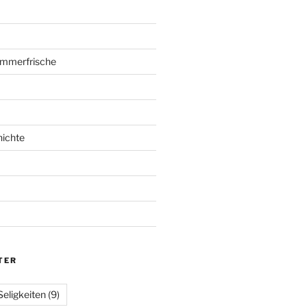
mmerfrische
hichte
TER
Seligkeiten
(9)