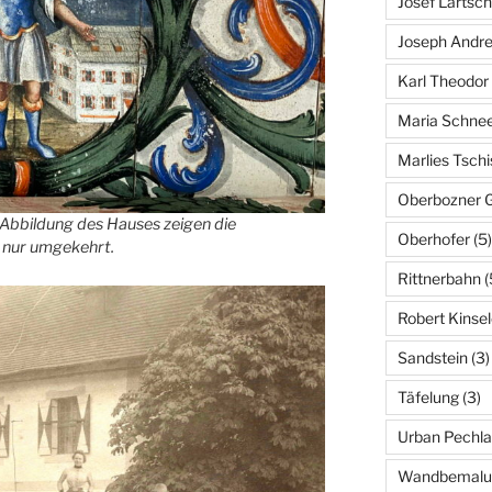
Josef Lartsch
Joseph Andre
Karl Theodor
Maria Schne
Marlies Tschi
Oberbozner G
 Abbildung des Hauses zeigen die
Oberhofer
(5)
, nur umgekehrt.
Rittnerbahn
(
Robert Kinsel
Sandstein
(3)
Täfelung
(3)
Urban Pechla
Wandbemalu