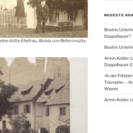
NEUESTE KO
Beatrix Unterh
Doppelbauer?
eine dritte Ehefrau, Aloisia von Rehorovszky,
Beatrix Unterh
Armin Kobler
z
Doppelbauer (1
«In der Frittate
Triumphe» – 
Wiener
Armin Kobler
z