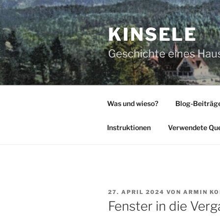
Zum
Inhalt
KINSELE
springen
Geschichte eines Hause
Was und wieso?
Blog-Beiträg
Instruktionen
Verwendete Que
VERÖFFENTLICHT
27. APRIL 2024
VON
ARMIN KO
AM
Fenster in die Verg