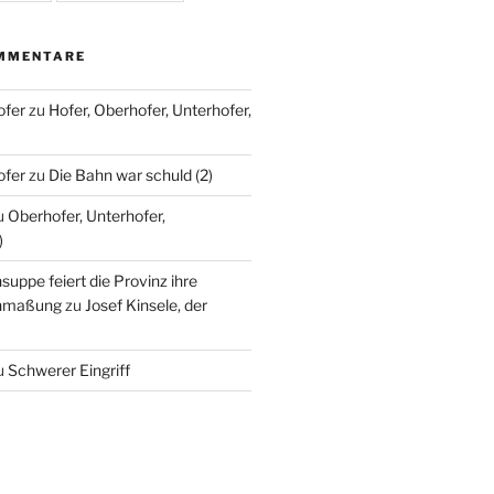
MMENTARE
ofer
zu
Hofer, Oberhofer, Unterhofer,
ofer
zu
Die Bahn war schuld (2)
u
Oberhofer, Unterhofer,
)
nsuppe feiert die Provinz ihre
Anmaßung
zu
Josef Kinsele, der
u
Schwerer Eingriff