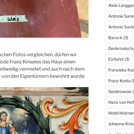
Alois Langgar
Antonie Sani
Antonio Sunt
Barock
(3)
Denkmalschu
schen Fotos vergleichen, dürfen wir
Einfahrt
(3)
Tode Franz Kinseles das Haus einen
eitweilig vermietet und auch nach dem
Franziska Kas
r von den Eigentümern bewohnt wurde.
Franz Kosta
(
Geobrowser
(
Hans von Hof
Hotel Holzner
Johanna Kins