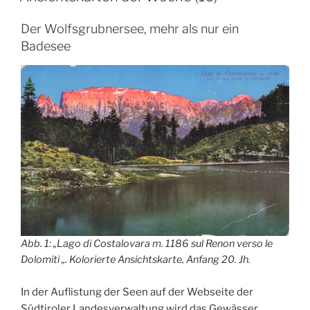
und
Verleger
Der Wolfsgrubnersee, mehr als nur ein
Antonio
Badesee
Suntach“
Abb. 1: „Lago di Costalovara m. 1186 sul Renon verso le
Dolomiti „. Kolorierte Ansichtskarte, Anfang 20. Jh.
In der Auflistung der Seen auf der Webseite der
Südtiroler Landesverwaltung wird das Gewässer