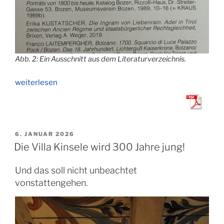
Abb. 2: Ein Ausschnitt aus dem Literaturverzeichnis.
„Die
weiterlesen
Freude,
etwas
zurückzugeben“
VERÖFFENTLICHT
6. JANUAR 2026
AM
Die Villa Kinsele wird 300 Jahre jung!
Und das soll nicht unbeachtet
vonstattengehen.