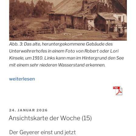
Abb. 3: Das alte, heruntergekommene Gebäude des
Unterweihrerhofes in einem Foto von Robert oder Lori
Kinsele, um 1910. Links kann man im Hintergrund den See
mit einem sehr niederen Wasserstand erkennen.
„Ansichtskarten
weiterlesen
der
Woche
(16)“
VERÖFFENTLICHT
24. JANUAR 2026
AM
Ansichtskarte der Woche (15)
Der Geyerer einst und jetzt