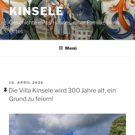
Zum
KINSELE
Inhalt
springen
Geschichte eines Hauses, einer Familie, eines
Ortes
Menü
VERÖFFENTLICHT
16. APRIL 2026
AM
Die Villa Kinsele wird 300 Jahre alt, ein
Grund zu feiern!