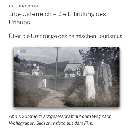
300
VERÖFFENTLICHT
18. JUNI 2026
Jahre
AM
Erbe Österreich – Die Erfindung des
alt,
Urlaubs
ein
Grund
Über die Ursprünge des heimischen Tourismus
zu
feiern!“
Abb 1. Sommerfrischgesellschaft auf dem Weg nach
Wolfsgruben. Bildschirmfoto aus dem Film.