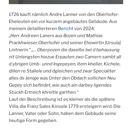
1726 kauft nämlich Andre Lanner von den Oberhofer-
Eheleuten ein vor kurzem angebautes Gebäude. Aus
meinem detaillierteren
Bericht
von 2024:
„Herr Andreen Laners aus Bozen und Mathias
Prackhwieser Oberhofer und seiner Ehewirtin [Ursula]
Lintnerin.“ „… Oberpozen die daselbs bei d behausung
nit Unlengsten hiezue Erpauten zwo Camern sambt all
d ybrigen Umb- unnd Ingepeyen, Item kheller, Kichele,
dillen re Stallele und dgleichen und zwar Specialiter
alles ds Jenige was Unter den Obdach sollichen Neu
Gepey sich befindet, wie auch ain darbey ligendes
Stuckh Ertreich khreitle garthen.“
Laut der Beschreibung ist es kleiner als die spätere
Villa, die Franz Sales Kinsele 1779 ersteigern wird. Die
Lanner, Vater oder Sohn, haben dem Gebäude seine
heutige Form gegeben.