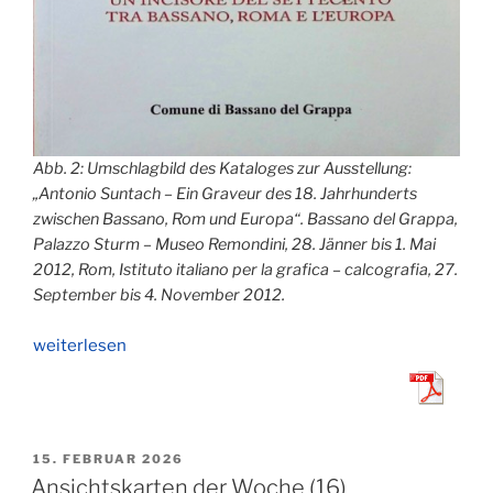
Abb. 2: Umschlagbild des Kataloges zur Ausstellung:
„Antonio Suntach – Ein Graveur des 18. Jahrhunderts
zwischen Bassano, Rom und Europa“. Bassano del Grappa,
Palazzo Sturm – Museo Remondini, 28. Jänner bis 1. Mai
2012, Rom, Istituto italiano per la grafica – calcografia, 27.
September bis 4. November 2012.
„Englische
weiterlesen
Jagdszenen
in
Oberbozen:
Der
VERÖFFENTLICHT
15. FEBRUAR 2026
Kupferstecher
AM
Ansichtskarten der Woche (16)