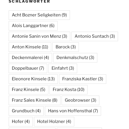
SCHLAGWÖRTER
Acht Bozner Seligkeiten
(9)
Alois Langgartner
(6)
Antonie Sanin von Menz
(3)
Antonio Suntach
(3)
Anton Kinsele
(11)
Barock
(3)
Deckenmalerei
(4)
Denkmalschutz
(3)
Doppelbauer
(7)
Einfahrt
(3)
Eleonore Kinsele
(13)
Franziska Kastler
(3)
Franz Kinsele
(5)
Franz Kosta
(10)
Franz Sales Kinsele
(8)
Geobrowser
(3)
Grundbuch
(4)
Hans von Hoffensthal
(7)
Hofer
(4)
Hotel Holzner
(4)