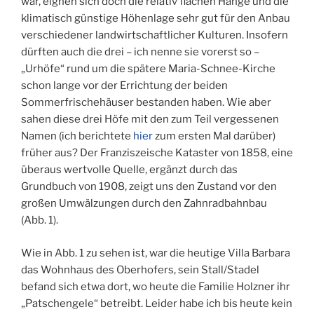
war, eignen sich doch die relativ flachen Hänge und die
klimatisch günstige Höhenlage sehr gut für den Anbau
verschiedener landwirtschaftlicher Kulturen. Insofern
dürften auch die drei – ich nenne sie vorerst so –
„Urhöfe“ rund um die spätere Maria-Schnee-Kirche
schon lange vor der Errichtung der beiden
Sommerfrischehäuser bestanden haben. Wie aber
sahen diese drei Höfe mit den zum Teil vergessenen
Namen (ich berichtete
hier
zum ersten Mal darüber)
früher aus? Der Franziszeische Kataster von 1858, eine
überaus wertvolle Quelle, ergänzt durch das
Grundbuch von 1908, zeigt uns den Zustand vor den
großen Umwälzungen durch den Zahnradbahnbau
(Abb. 1).
Wie in Abb. 1 zu sehen ist, war die heutige Villa Barbara
das Wohnhaus des Oberhofers, sein Stall/Stadel
befand sich etwa dort, wo heute die Familie Holzner ihr
„Patschengele“ betreibt. Leider habe ich bis heute kein