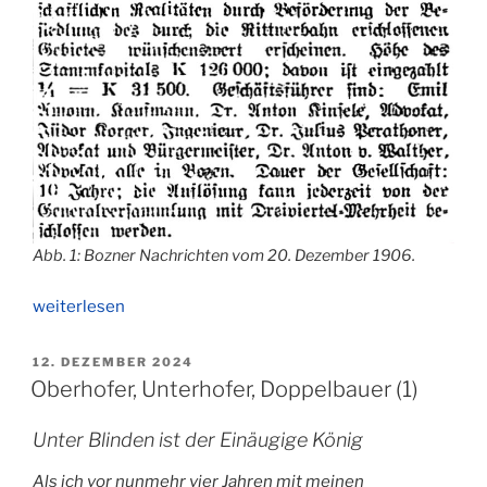
Abb. 1: Bozner Nachrichten vom 20. Dezember 1906.
„Oberhofer,
weiterlesen
Unterhofer,
Doppelbauer
VERÖFFENTLICHT
12. DEZEMBER 2024
AM
(2)“
Oberhofer, Unterhofer, Doppelbauer (1)
Unter Blinden ist der Einäugige König
Als ich vor nunmehr vier Jahren mit meinen