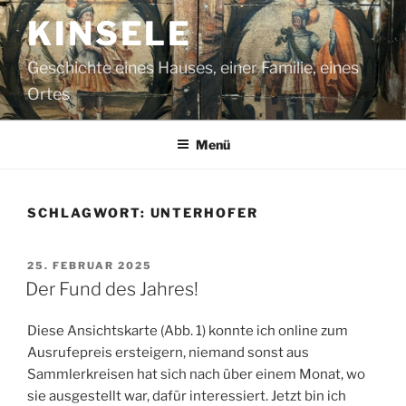
Zum
KINSELE
Inhalt
springen
Geschichte eines Hauses, einer Familie, eines
Ortes
Menü
SCHLAGWORT:
UNTERHOFER
VERÖFFENTLICHT
25. FEBRUAR 2025
AM
Der Fund des Jahres!
Diese Ansichtskarte (Abb. 1) konnte ich online zum
Ausrufepreis ersteigern, niemand sonst aus
Sammlerkreisen hat sich nach über einem Monat, wo
sie ausgestellt war, dafür interessiert. Jetzt bin ich